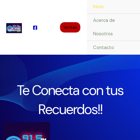
Ir
Inicio
al
contenido
Acerca de
Ventas
Nosotros
Contacto
Te Conecta con tus
Recuerdos!!